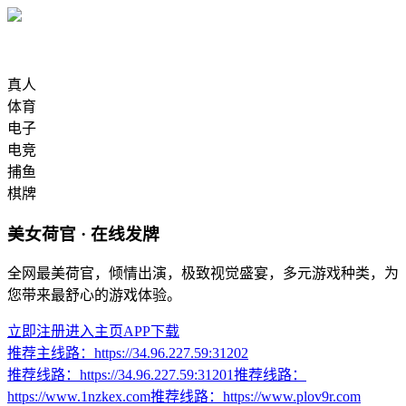
真人
体育
电子
电竞
捕鱼
棋牌
美女荷官 · 在线发牌
全网最美荷官，倾情出演，极致视觉盛宴，多元游戏种类，为
您带来最舒心的游戏体验。
立即注册
进入主页
APP下载
推荐主线路：
https://34.96.227.59:31202
推荐线路：
https://34.96.227.59:31201
推荐线路：
https://www.1nzkex.com
推荐线路：
https://www.plov9r.com