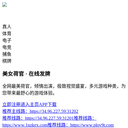
真人
体育
电子
电竞
捕鱼
棋牌
美女荷官 · 在线发牌
全网最美荷官，倾情出演，极致视觉盛宴，多元游戏种类，为
您带来最舒心的游戏体验。
立即注册
进入主页
APP下载
推荐主线路：
https://34.96.227.59:31202
推荐线路：
https://34.96.227.59:31201
推荐线路：
https://www.1nzkex.com
推荐线路：
https://www.plov9r.com