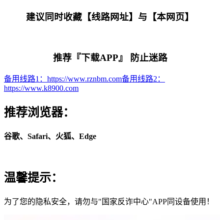
建议同时收藏【线路网址】与【本网页】
推荐『下载APP』 防止迷路
备用线路
1
：
https://www.rznbm.com
备用线路
2
：
https://www.k8900.com
推荐浏览器：
谷歌、Safari、火狐、Edge
温馨提示：
为了您的隐私安全，请勿与"国家反诈中心"APP同设备使用！