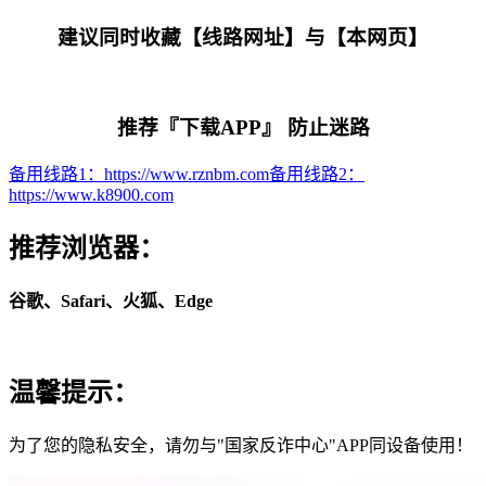
建议同时收藏【线路网址】与【本网页】
推荐『下载APP』 防止迷路
备用线路
1
：
https://www.rznbm.com
备用线路
2
：
https://www.k8900.com
推荐浏览器：
谷歌、Safari、火狐、Edge
温馨提示：
为了您的隐私安全，请勿与"国家反诈中心"APP同设备使用！