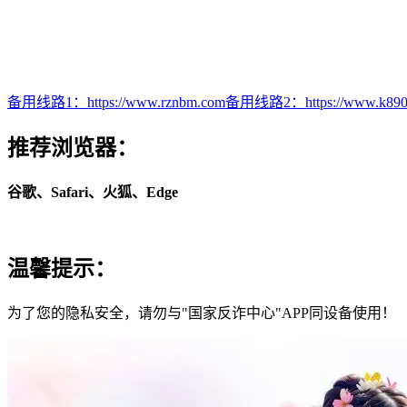
备用线路
1
：
https://www.rznbm.com
备用线路
2
：
https://www.k89
推荐浏览器：
谷歌、Safari、火狐、Edge
温馨提示：
为了您的隐私安全，请勿与"国家反诈中心"APP同设备使用！