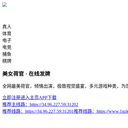
真人
体育
电子
电竞
捕鱼
棋牌
美女荷官 · 在线发牌
全网最美荷官，倾情出演，极致视觉盛宴，多元游戏种类，为
立即注册
进入主页
APP下载
推荐主线路：
https://34.96.227.59:31202
推荐线路：
https://34.96.227.59:31201
推荐线路：
https://www.1nz