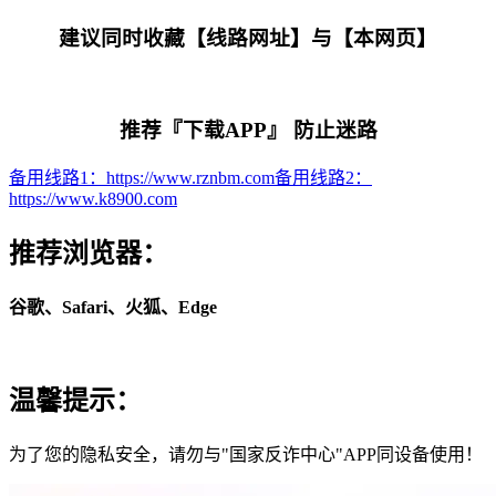
建议同时收藏【线路网址】与【本网页】
推荐『下载APP』 防止迷路
备用线路
1
：
https://www.rznbm.com
备用线路
2
：
https://www.k8900.com
推荐浏览器：
谷歌、Safari、火狐、Edge
温馨提示：
为了您的隐私安全，请勿与"国家反诈中心"APP同设备使用！